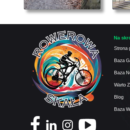
Na skr
Strona
Baza G
Baza N
Warto 
Blog
Baza W