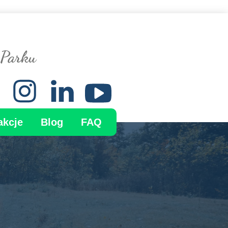
 Parku
akcje
Blog
FAQ