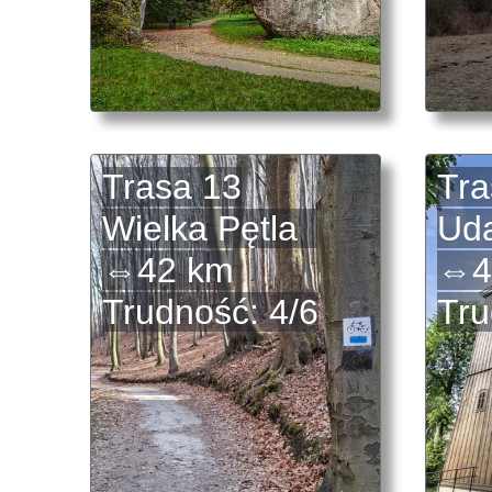
Trasa 13
Tra
Wielka Pętla
Uda
⇔42 km
⇔4
Trudność: 4/6
Tru