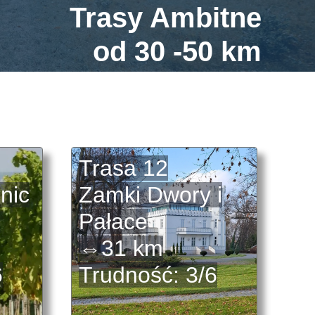
Trasy Ambitne
od 30 -50 km
Trasa 12
nic
Zamki Dwory i
Pałace
⇔31 km
6
Trudność: 3/6