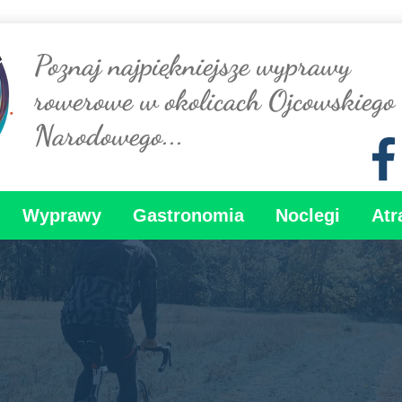
Poznaj najpiękniejsze wyprawy
rowerowe w okolicach Ojcowskiego
Narodowego...
Wyprawy
Gastronomia
Noclegi
Atr