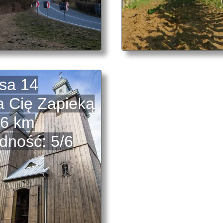
sa 14
 Cię Zapieką
6 km
dność: 5/6