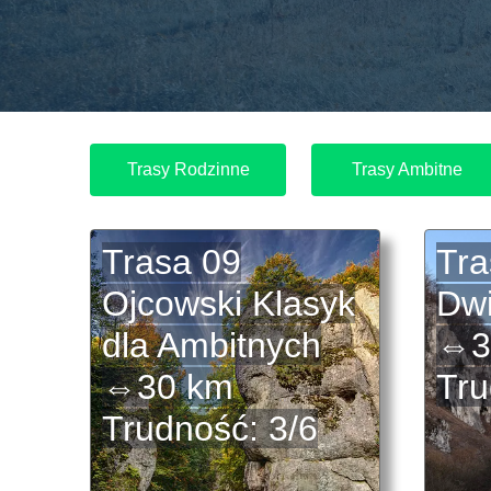
Trasy Rodzinne
Trasy Ambitne
Trasa 09
Tra
Ojcowski Klasyk
Dwi
dla Ambitnych
⇔3
⇔30 km
Tru
Trudność: 3/6