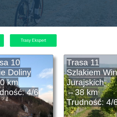
Trasy Ekspert
sa 10
Trasa 11
e Doliny
Szlakiem Win
0 km
Jurajskich
dność: 4/6
⇔38 km
Trudność: 4/