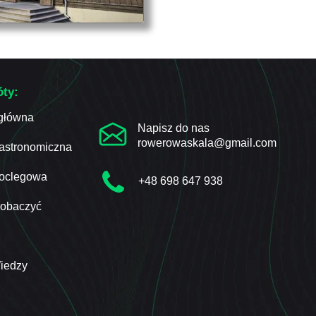
óty:
 główna
Napisz do nas
rowerowaskala@gmail.com
astronomiczna
oclegowa
+48 698 647 938
Zobaczyć
iedzy