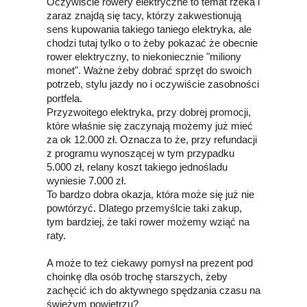
Oczywiście rowery elektryczne to temat rzeka i
zaraz znajdą się tacy, którzy zakwestionują
sens kupowania takiego taniego elektryka, ale
chodzi tutaj tylko o to żeby pokazać że obecnie
rower elektryczny, to niekoniecznie "miliony
monet". Ważne żeby dobrać sprzęt do swoich
potrzeb, stylu jazdy no i oczywiście zasobności
portfela.
Przyzwoitego elektryka, przy dobrej promocji,
które właśnie się zaczynają możemy już mieć
za ok 12.000 zł. Oznacza to że, przy refundacji
z programu wynoszącej w tym przypadku
5.000 zł, relany koszt takiego jednośladu
wyniesie 7.000 zł.
To bardzo dobra okazja, która może się już nie
powtórzyć. Dlatego przemyślcie taki zakup,
tym bardziej, że taki rower możemy wziąć na
raty.
A może to też ciekawy pomysł na prezent pod
choinkę dla osób trochę starszych, żeby
zachęcić ich do aktywnego spędzania czasu na
świeżym powietrzu?