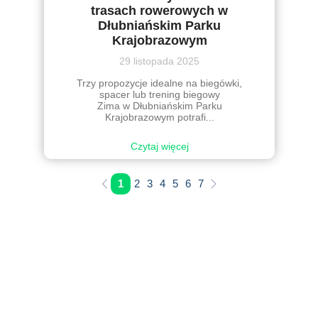
trasach rowerowych w
Dłubniańskim Parku
Krajobrazowym
29 listopada 2025
Trzy propozycje idealne na biegówki,
spacer lub trening biegowy
Zima w Dłubniańskim Parku
Krajobrazowym potrafi...
Czytaj więcej
1
2
3
4
5
6
7