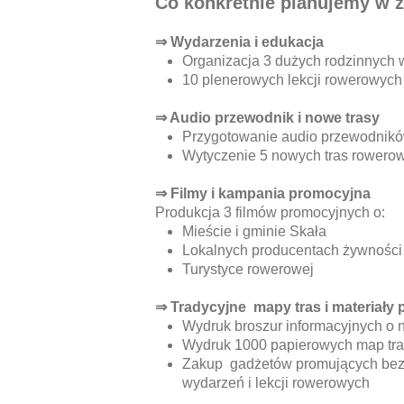
Co konkretnie planujemy w 
⇒ Wydarzenia i edukacja
Organizacja 3 dużych rodzinnych w
10 plenerowych lekcji rowerowych d
⇒ Audio przewodnik i nowe trasy
Przygotowanie audio przewodników
Wytyczenie 5 nowych tras rowero
⇒ Filmy i kampania promocyjna
Produkcja 3 filmów promocyjnych o:
Mieście i gminie Skała
Lokalnych producentach żywności 
Turystyce rowerowej
⇒ Tradycyjne m
apy tras i materiały
Wydruk broszur informacyjnych o 
Wydruk 1000 papierowych map tras
Zakup gadżetów promujących bezp
wydarzeń i lekcji rowerowych