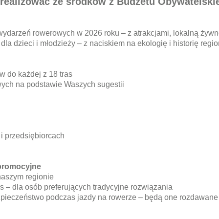
zrealizować ze środków z Budżetu Obywatelski
ydarzeń rowerowych w 2026 roku – z atrakcjami, lokalną żywno
la dzieci i młodzieży – z naciskiem na ekologię i historię regi
 do każdej z 18 tras
wych na podstawie Waszych sugestii
i przedsiębiorcach
 promocyjne
naszym regionie
 – dla osób preferujących tradycyjne rozwiązania
ieczeństwo podczas jazdy na rowerze – będą one rozdawane