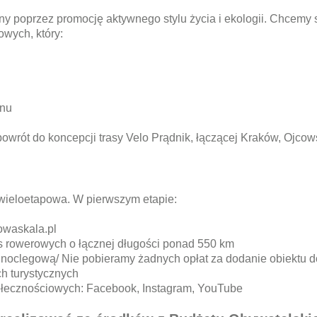
iny poprzez promocję aktywnego stylu życia i ekologii. Chcem
owych, który:
onu
wrót do koncepcji trasy Velo Prądnik, łączącej Kraków, Ojcow
 wieloetapowa. W pierwszym etapie:
waskala.pl
as rowerowych o łącznej długości ponad 550 km
noclegową/ Nie pobieramy żadnych opłat za dodanie obiektu d
h turystycznych
ołecznościowych: Facebook, Instagram, YouTube