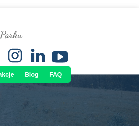
 Parku
akcje
Blog
FAQ