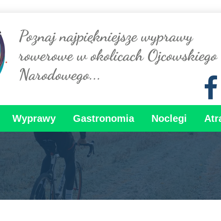
Poznaj najpiękniejsze wyprawy
rowerowe w okolicach Ojcowskiego
Narodowego...
Wyprawy
Gastronomia
Noclegi
Atr