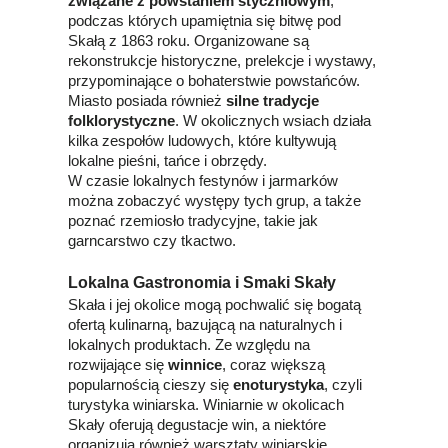
związane z powstaniem styczniowym
,
podczas których upamiętnia się bitwę pod
Skałą z 1863 roku. Organizowane są
rekonstrukcje historyczne, prelekcje i wystawy,
przypominające o bohaterstwie powstańców.
Miasto posiada również
silne tradycje
folklorystyczne
. W okolicznych wsiach działa
kilka zespołów ludowych, które kultywują
lokalne pieśni, tańce i obrzędy.
W czasie lokalnych festynów i jarmarków
można zobaczyć występy tych grup, a także
poznać rzemiosło tradycyjne, takie jak
garncarstwo czy tkactwo.
Lokalna Gastronomia i Smaki Skały
Skała i jej okolice mogą pochwalić się bogatą
ofertą kulinarną, bazującą na naturalnych i
lokalnych produktach. Ze względu na
rozwijające się
winnice
, coraz większą
popularnością cieszy się
enoturystyka
, czyli
turystyka winiarska. Winiarnie w okolicach
Skały oferują degustacje win, a niektóre
organizują również warsztaty winiarskie.