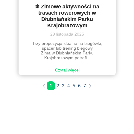
❄ Zimowe aktywności na
trasach rowerowych w
Dłubniańskim Parku
Krajobrazowym
29 listopada 2025
Trzy propozycje idealne na biegówki,
spacer lub trening biegowy
Zima w Dłubniańskim Parku
Krajobrazowym potrafi...
Czytaj więcej
1
2
3
4
5
6
7