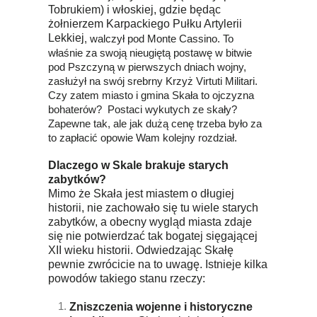
Tobrukiem) i włoskiej, gdzie będąc
żołnierzem Karpackiego Pułku Artylerii
Lekkiej
, walczył pod Monte Cassino. To
właśnie za swoją nieugiętą postawę w bitwie
pod Pszczyną w pierwszych dniach wojny,
zasłużył na swój srebrny Krzyż Virtuti Militari.
Czy zatem miasto i gmina Skała to ojczyzna
bohaterów? Postaci wykutych ze skały?
Zapewne tak, ale jak dużą cenę trzeba było za
to zapłacić opowie Wam kolejny rozdział.
Dlaczego w Skale brakuje starych
zabytków?
Mimo że Skała jest miastem o długiej
historii, nie zachowało się tu wiele starych
zabytków, a obecny wygląd miasta zdaje
się nie potwierdzać tak bogatej sięgającej
XII wieku historii. Odwiedzając Skałę
pewnie zwrócicie na to uwagę. Istnieje kilka
powodów takiego stanu rzeczy:
Zniszczenia wojenne i historyczne