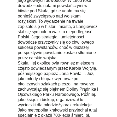
jego głównych dowódców. W 1863 roku
dowodził oddziałami powstańczymi w
bitwie pod Skałą, gdzie udało mu się
odnieść zwycięstwo nad wojskami
rosyjskimi. To wydarzenie na trwałe
zapisało się w historii miasta, a Langiewicz
stał się symbolem walki o niepodległość
Polski. Jego strategia i umiejętności
dowódcze przyczyniły się do chwilowego
sukcesu powstańców, choć w dłuższej
perspektywie powstanie zostało stłumione
przez carskie wojska.
Skała i jej okolice była również miejscem
często odwiedzanym przez Karola Wojtyłę,
późniejszego papieża Jana Pawła II. Już,
jako młody chłopak wędrował po
okolicznych szlakach pieszo i na rowerze,
zachwycając się pięknem Doliny Prądnika i
Ojcowskiego Parku Narodowego. Później,
jako ksiądz i biskup, organizował tu
wycieczki dla młodzieży oraz rekolekcje.
Jako metropolita krakowski przyjechał tutaj
specjalnie z okazji 700-lecia śmierci bł.