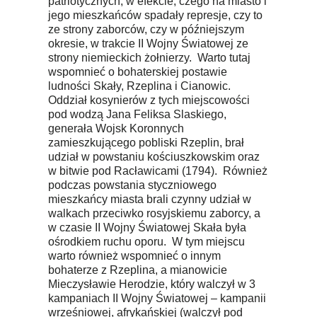
patriotycznych, w efekcie, czego na miasto i
jego mieszkańców spadały represje, czy to
ze strony zaborców, czy w późniejszym
okresie, w trakcie II Wojny Światowej ze
strony niemieckich żołnierzy. Warto tutaj
wspomnieć o bohaterskiej postawie
ludności Skały, Rzeplina i Cianowic.
Oddział kosynierów z tych miejscowości
pod wodzą Jana Feliksa Slaskiego,
generała Wojsk Koronnych
zamieszkującego pobliski Rzeplin, brał
udział w powstaniu kościuszkowskim oraz
w bitwie pod Racławicami (1794). Również
podczas powstania styczniowego
mieszkańcy miasta brali czynny udział w
walkach przeciwko rosyjskiemu zaborcy, a
w czasie II Wojny Światowej Skała była
ośrodkiem ruchu oporu. W tym miejscu
warto również wspomnieć o innym
bohaterze z Rzeplina, a mianowicie
Mieczysławie Herodzie, który walczył w 3
kampaniach II Wojny Światowej – kampanii
wrześniowej, afrykańskiej (walczył pod