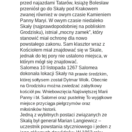
przed najazdami Tatarów, książę Bolesław
przeniósł go do Skały pod Krakowem
zwanej również w owym czasie Kamieniem
Panny Maryi. W owym czasie niedaleko
Skały (najprawdopodobniej na pobliskim
Grodzisku), istniał „mocny zamek”, który
stanowić miał ochronę dla nowo
powstałego zakonu. Sam klasztor wraz z
Kościołem miał znajdować się w Skale,
jednak do tej pory nie ustalono miejsca, w
którym mógł się znajdować.
Salomea 10 listopada 1267 Salomea
dokonała lokacji Skały na
prawie średzkim,
której sołtysem został Dytmar Wolk. Obecnie
na Grodzisku można zwiedzać zabytkowy
kościół pw. Wniebowzięcia Najświętszej Marii
Panny i bł. Salomei oraz pustelnię To wyjątkowe
miejsce przyciąga pielgrzymów oraz
miłośników historii.
Jedną z wybitnych postaci związanych ze
Skałą był generał Marian Langiewicz –
uczestnik powstania styczniowego i jeden z