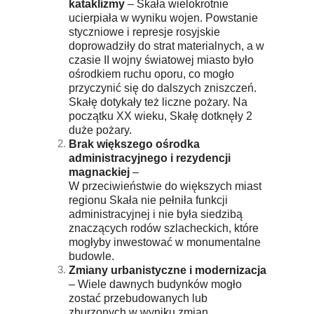
kataklizmy
– Skała wielokrotnie
ucierpiała w wyniku wojen. Powstanie
styczniowe i represje rosyjskie
doprowadziły do strat materialnych, a w
czasie II wojny światowej miasto było
ośrodkiem ruchu oporu, co mogło
przyczynić się do dalszych zniszczeń.
Skałę dotykały też liczne pożary. Na
początku XX wieku, Skałę dotknęły 2
duże pożary.
Brak większego ośrodka
administracyjnego i rezydencji
magnackiej
–
W przeciwieństwie do większych miast
regionu Skała nie pełniła funkcji
administracyjnej i nie była siedzibą
znaczących rodów szlacheckich, które
mogłyby inwestować w monumentalne
budowle.
Zmiany urbanistyczne i modernizacja
– Wiele dawnych budynków mogło
zostać przebudowanych lub
zburzonych w wyniku zmian